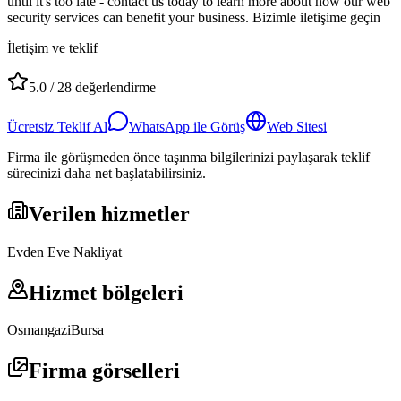
until it's too late - contact us today to learn more about how our web
security services can benefit your business. Bizimle iletişime geçin
İletişim ve teklif
5.0
/
28
değerlendirme
Ücretsiz Teklif Al
WhatsApp ile Görüş
Web Sitesi
Firma ile görüşmeden önce taşınma bilgilerinizi paylaşarak teklif
sürecinizi daha net başlatabilirsiniz.
Verilen hizmetler
Evden Eve Nakliyat
Hizmet bölgeleri
Osmangazi
Bursa
Firma görselleri