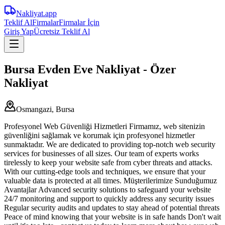
Nakliyat
.app
Teklif Al
Firmalar
Firmalar İçin
Giriş Yap
Ücretsiz Teklif Al
Bursa Evden Eve Nakliyat - Özer
Nakliyat
Osmangazi, Bursa
Profesyonel Web Güvenliği Hizmetleri Firmamız, web sitenizin
güvenliğini sağlamak ve korumak için profesyonel hizmetler
sunmaktadır. We are dedicated to providing top-notch web security
services for businesses of all sizes. Our team of experts works
tirelessly to keep your website safe from cyber threats and attacks.
With our cutting-edge tools and techniques, we ensure that your
valuable data is protected at all times. Müşterilerimize Sunduğumuz
Avantajlar Advanced security solutions to safeguard your website
24/7 monitoring and support to quickly address any security issues
Regular security audits and updates to stay ahead of potential threats
Peace of mind knowing that your website is in safe hands Don't wait