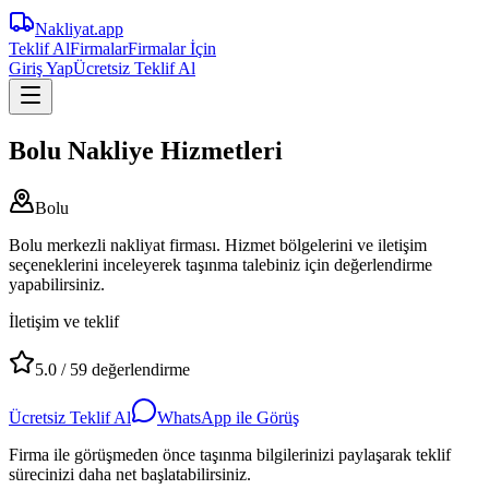
Nakliyat
.app
Teklif Al
Firmalar
Firmalar İçin
Giriş Yap
Ücretsiz Teklif Al
Bolu Nakliye Hizmetleri
Bolu
Bolu merkezli nakliyat firması. Hizmet bölgelerini ve iletişim
seçeneklerini inceleyerek taşınma talebiniz için değerlendirme
yapabilirsiniz.
İletişim ve teklif
5.0
/
59
değerlendirme
Ücretsiz Teklif Al
WhatsApp ile Görüş
Firma ile görüşmeden önce taşınma bilgilerinizi paylaşarak teklif
sürecinizi daha net başlatabilirsiniz.