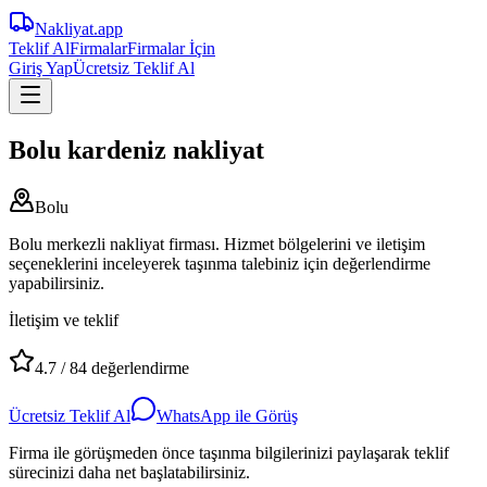
Nakliyat
.app
Teklif Al
Firmalar
Firmalar İçin
Giriş Yap
Ücretsiz Teklif Al
Bolu kardeniz nakliyat
Bolu
Bolu merkezli nakliyat firması. Hizmet bölgelerini ve iletişim
seçeneklerini inceleyerek taşınma talebiniz için değerlendirme
yapabilirsiniz.
İletişim ve teklif
4.7
/
84
değerlendirme
Ücretsiz Teklif Al
WhatsApp ile Görüş
Firma ile görüşmeden önce taşınma bilgilerinizi paylaşarak teklif
sürecinizi daha net başlatabilirsiniz.