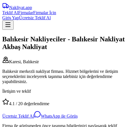
Nakliyat
.app
Teklif Al
Firmalar
Firmalar İçin
Giriş Yap
Ücretsiz Teklif Al
Balıkesir Nakliyeciler - Balıkesir Nakliyat
Akbaş Nakliyat
Karesi, Balıkesir
Balıkesir merkezli nakliyat firması. Hizmet bölgelerini ve iletişim
seçeneklerini inceleyerek taşınma talebiniz için değerlendirme
yapabilirsiniz.
İletişim ve teklif
4.1
/
20
değerlendirme
Ücretsiz Teklif Al
WhatsApp ile Görüş
Firma ile görüşmeden önce taşınma bilgilerinizi paylaşarak teklif