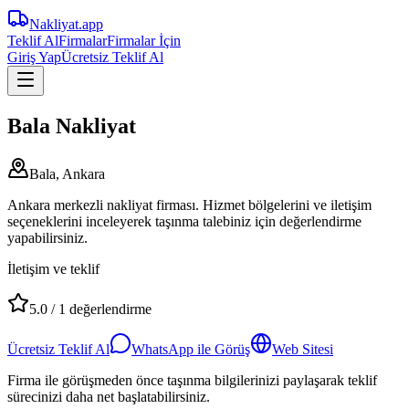
Nakliyat
.app
Teklif Al
Firmalar
Firmalar İçin
Giriş Yap
Ücretsiz Teklif Al
Bala Nakliyat
Bala, Ankara
Ankara merkezli nakliyat firması. Hizmet bölgelerini ve iletişim
seçeneklerini inceleyerek taşınma talebiniz için değerlendirme
yapabilirsiniz.
İletişim ve teklif
5.0
/
1
değerlendirme
Ücretsiz Teklif Al
WhatsApp ile Görüş
Web Sitesi
Firma ile görüşmeden önce taşınma bilgilerinizi paylaşarak teklif
sürecinizi daha net başlatabilirsiniz.