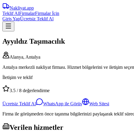
Nakliyat
.app
Teklif Al
Firmalar
Firmalar İçin
Giriş Yap
Ücretsiz Teklif Al
Ayyıldız Taşımacılık
Alanya, Antalya
Antalya merkezli nakliyat firması. Hizmet bölgelerini ve iletişim seçen
İletişim ve teklif
3.5
/
8
değerlendirme
Ücretsiz Teklif Al
WhatsApp ile Görüş
Web Sitesi
Firma ile görüşmeden önce taşınma bilgilerinizi paylaşarak teklif süreci
Verilen hizmetler