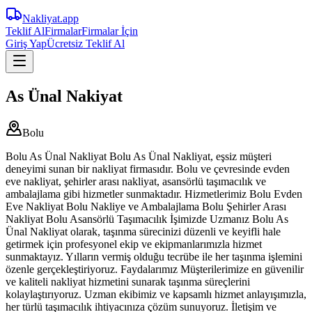
Nakliyat
.app
Teklif Al
Firmalar
Firmalar İçin
Giriş Yap
Ücretsiz Teklif Al
As Ünal Nakiyat
Bolu
Bolu As Ünal Nakliyat Bolu As Ünal Nakliyat, eşsiz müşteri
deneyimi sunan bir nakliyat firmasıdır. Bolu ve çevresinde evden
eve nakliyat, şehirler arası nakliyat, asansörlü taşımacılık ve
ambalajlama gibi hizmetler sunmaktadır. Hizmetlerimiz Bolu Evden
Eve Nakliyat Bolu Nakliye ve Ambalajlama Bolu Şehirler Arası
Nakliyat Bolu Asansörlü Taşımacılık İşimizde Uzmanız Bolu As
Ünal Nakliyat olarak, taşınma sürecinizi düzenli ve keyifli hale
getirmek için profesyonel ekip ve ekipmanlarımızla hizmet
sunmaktayız. Yılların vermiş olduğu tecrübe ile her taşınma işlemini
özenle gerçekleştiriyoruz. Faydalarımız Müşterilerimize en güvenilir
ve kaliteli nakliyat hizmetini sunarak taşınma süreçlerini
kolaylaştırıyoruz. Uzman ekibimiz ve kapsamlı hizmet anlayışımızla,
her türlü taşımacılık ihtiyacınıza çözüm sunuyoruz. İletişim ve