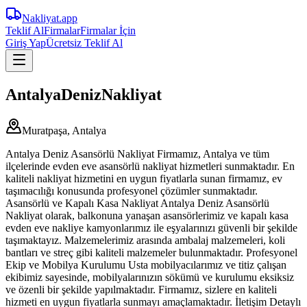
Nakliyat
.app
Teklif Al
Firmalar
Firmalar İçin
Giriş Yap
Ücretsiz Teklif Al
AntalyaDenizNakliyat
Muratpaşa, Antalya
Antalya Deniz Asansörlü Nakliyat Firmamız, Antalya ve tüm
ilçelerinde evden eve asansörlü nakliyat hizmetleri sunmaktadır. En
kaliteli nakliyat hizmetini en uygun fiyatlarla sunan firmamız, ev
taşımacılığı konusunda profesyonel çözümler sunmaktadır.
Asansörlü ve Kapalı Kasa Nakliyat Antalya Deniz Asansörlü
Nakliyat olarak, balkonuna yanaşan asansörlerimiz ve kapalı kasa
evden eve nakliye kamyonlarımız ile eşyalarınızı güvenli bir şekilde
taşımaktayız. Malzemelerimiz arasında ambalaj malzemeleri, koli
bantları ve streç gibi kaliteli malzemeler bulunmaktadır. Profesyonel
Ekip ve Mobilya Kurulumu Usta mobilyacılarımız ve titiz çalışan
ekibimiz sayesinde, mobilyalarınızın sökümü ve kurulumu eksiksiz
ve özenli bir şekilde yapılmaktadır. Firmamız, sizlere en kaliteli
hizmeti en uygun fiyatlarla sunmayı amaçlamaktadır. İletişim Detaylı