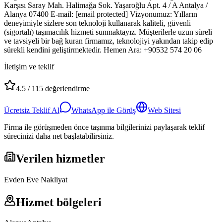
Karşısı Saray Mah. Halimağa Sok. Yaşaroğlu Apt. 4 / A Antalya /
Alanya 07400 E-mail: [email protected] Vizyonumuz: Yılların
deneyimiyle sizlere son teknoloji kullanarak kaliteli, güvenli
(sigortalı) taşımacılık hizmeti sunmaktayız. Müşterilerle uzun süreli
ve tavsiyeli bir bağ kuran firmamız, teknolojiyi yakından takip edip
sürekli kendini geliştirmektedir. Hemen Ara: +90532 574 20 06
İletişim ve teklif
4.5
/
115
değerlendirme
Ücretsiz Teklif Al
WhatsApp ile Görüş
Web Sitesi
Firma ile görüşmeden önce taşınma bilgilerinizi paylaşarak teklif
sürecinizi daha net başlatabilirsiniz.
Verilen hizmetler
Evden Eve Nakliyat
Hizmet bölgeleri