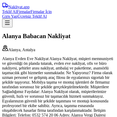
Nakliyat
.app
Teklif Al
Firmalar
Firmalar İçin
Giriş Yap
Ücretsiz Teklif Al
Alanya Babacan Nakliyat
Alanya, Antalya
Alanya Evden Eve Nakliyat Alanya Nakliyat, müşteri memnuniyeti
ve güvenliği ön planda tutarak, evden eve nakliyat, ofis ve büro
nakliyesi, şehirler arası nakliyat, ambalaj ve paketleme, asansörlü
taşımacılık gibi hizmetler sunmaktadır. Ne Yapıyoruz? Firma olarak
uzman personel ve gelişmiş araç filosu ile eşyalarınızı sigortalı bir
şekilde taşıyoruz. Mobilya taşıma ve montaj işlemleri de firmamız
tarafından sorunsuz bir şekilde gerçekleştirilmektedir. Müşterilere
Sağladığımız Faydalar: Alanya Nakliyat olarak, müşterilerimize
güvenli, hızlı ve sorunsuz bir taşımacılık hizmeti sunmaktayız.
Eşyalarınızın güvenli bir şekilde taşınması ve montajı konusunda
profesyonel bir ekibe sahibiz. Ayrıca, taşınma esnasında
oluşabilecek hasarlar firma tarafından karşılanmaktadır. İletişim
Bilgileri: Telefon: 0532 574 20 06 Adres: Alanya Vergi Dairesi