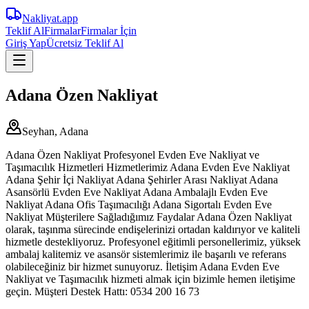
Nakliyat
.app
Teklif Al
Firmalar
Firmalar İçin
Giriş Yap
Ücretsiz Teklif Al
Adana Özen Nakliyat
Seyhan, Adana
Adana Özen Nakliyat Profesyonel Evden Eve Nakliyat ve
Taşımacılık Hizmetleri Hizmetlerimiz Adana Evden Eve Nakliyat
Adana Şehir İçi Nakliyat Adana Şehirler Arası Nakliyat Adana
Asansörlü Evden Eve Nakliyat Adana Ambalajlı Evden Eve
Nakliyat Adana Ofis Taşımacılığı Adana Sigortalı Evden Eve
Nakliyat Müşterilere Sağladığımız Faydalar Adana Özen Nakliyat
olarak, taşınma sürecinde endişelerinizi ortadan kaldırıyor ve kaliteli
hizmetle destekliyoruz. Profesyonel eğitimli personellerimiz, yüksek
ambalaj kalitemiz ve asansör sistemlerimiz ile başarılı ve referans
olabileceğiniz bir hizmet sunuyoruz. İletişim Adana Evden Eve
Nakliyat ve Taşımacılık hizmeti almak için bizimle hemen iletişime
geçin. Müşteri Destek Hattı: 0534 200 16 73