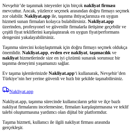
Nevşehir’de taşınmak isteyenler için birçok
nakliyat firması
mevcuttur. Ancak, yüzlerce seçenek arasından doğru firmayı seçmek
zor olabilir.
Nakliyat.app
ile, taşınma ihtiyaçlarınıza en uygun
hizmeti sunan firmaları kolayca bulabilirsiniz.
Nakliyat.app
üzerinden, profesyonel ve güvenilir firmalarla iletişime geçebilir ve
çeşitli fiyat tekliflerini karşılaştırarak en uygun fiyat/performans
dengesini yakalayabilirsiniz.
Taşınma sürecini kolaylaştırmak için doğru firmayı seçmek oldukça
önemlidir.
Nakliyat.app
,
evden eve nakliyat
,
taşımacılık
ve
nakliyat
hizmetlerinde size en iyi çözümü sunarak sorunsuz bir
taşınma deneyimi yaşamanızı sağlar.
Ev taşıma işlemlerinizde
Nakliyat.app
‘i kullanarak, Nevşehir’den
Türkiye’nin her yerine güvenli ve hızlı bir şekilde taşınabilirsiniz.
Nakliyat
.app
Nakliyat.app, taşınma sürecinde kullanıcıların şehir ve ilçe bazlı
nakliyat firmalarını incelemesine, firmaları karşılaştırmasına ve teklif
talebi oluşturmasına yardımcı olan dijital bir platformdur.
Taşıma hizmeti, kullanıcı ile ilgili nakliyat firması arasında
gerçekleşir.