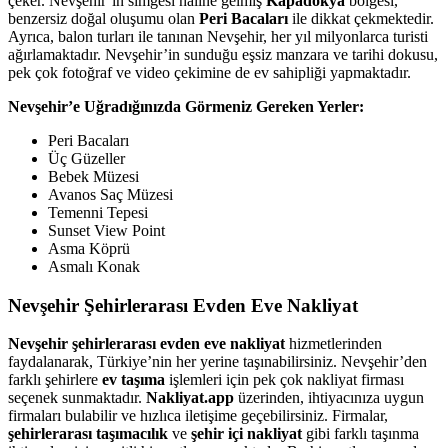
çeker. Nevşehir’in simgesi haline gelmiş
Kapadokya
bölgesi,
benzersiz doğal oluşumu olan
Peri Bacaları
ile dikkat çekmektedir.
Ayrıca, balon turları ile tanınan Nevşehir, her yıl milyonlarca turisti
ağırlamaktadır. Nevşehir’in sunduğu eşsiz manzara ve tarihi dokusu,
pek çok fotoğraf ve video çekimine de ev sahipliği yapmaktadır.
Nevşehir’e Uğradığınızda Görmeniz Gereken Yerler:
Peri Bacaları
Üç Güzeller
Bebek Müzesi
Avanos Saç Müzesi
Temenni Tepesi
Sunset View Point
Asma Köprü
Asmalı Konak
Nevşehir Şehirlerarası Evden Eve Nakliyat
Nevşehir şehirlerarası evden eve nakliyat
hizmetlerinden
faydalanarak, Türkiye’nin her yerine taşınabilirsiniz. Nevşehir’den
farklı şehirlere
ev taşıma
işlemleri için pek çok nakliyat firması
seçenek sunmaktadır.
Nakliyat.app
üzerinden, ihtiyacınıza uygun
firmaları bulabilir ve hızlıca iletişime geçebilirsiniz. Firmalar,
şehirlerarası taşımacılık
ve
şehir içi nakliyat
gibi farklı taşınma